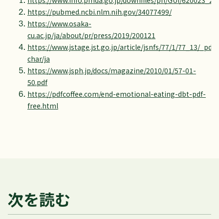
https://www.info.pmda.go.jp/downfiles/ph/GUI/620023_2
https://pubmed.ncbi.nlm.nih.gov/34077499/
https://www.osaka-
cu.ac.jp/ja/about/pr/press/2019/200121
https://www.jstage.jst.go.jp/article/jsnfs/77/1/77_13/_pdf/
char/ja
https://www.jsph.jp/docs/magazine/2010/01/57-01-
50.pdf
https://pdfcoffee.com/end-emotional-eating-dbt-pdf-
free.html
次を読む