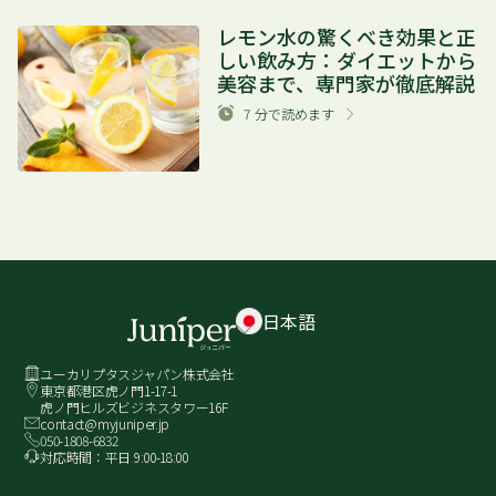
レモン水の驚くべき効果と正
しい飲み方：ダイエットから
美容まで、専門家が徹底解説
7
分で読めます
日本語
ユーカリプタスジャパン株式会社
東京都港区虎ノ門1-17-1
虎ノ門ヒルズビジネスタワー16F
contact@myjuniper.jp
050-1808-6832
対応時間：平日 9:00-18:00