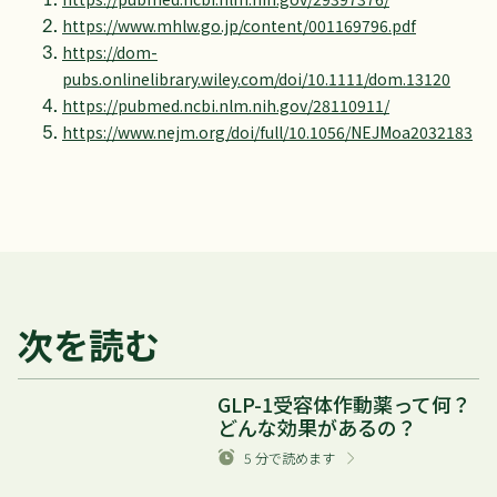
https://www.mhlw.go.jp/content/001169796.pdf
https://dom-
pubs.onlinelibrary.wiley.com/doi/10.1111/dom.13120
https://pubmed.ncbi.nlm.nih.gov/28110911/
https://www.nejm.org/doi/full/10.1056/NEJMoa2032183
次を読む
GLP-1受容体作動薬って何？
どんな効果があるの？
5
分で読めます