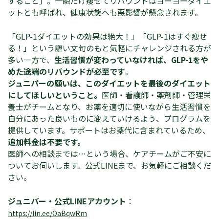
すること」。一瞬だけ痩せてリバウンドはヨーヨーダイエ
ットとも呼ばれ、健康状態へも悪影響が懸念されます。
「GLP-1ダイエットの効果は絶大！」「GLP-1はすぐ痩せ
る！」という謳い文句のもと気軽にチャレンジされる方が
多い一方で、
生活習慣が変わっていなければ、GLP-1をや
めた途端のリバウンドが必至です
。
ジュニパーの願いは、このダイエットを最後のダイエット
にしてほしいということ。
医師・看護師・薬剤師・管理栄
養士がチームとなり、お薬を適切に使いながら生活習慣を
自分にあった良いものに変えていけるよう、プログラムを
提供しています。サポートはお薬代に含まれているため、
追加料金は不要です。
医師への相談までは…という場合、ケアチームがご不安に
ついてお伺いします。公式LINEまで、お気軽にご相談くだ
さい。
ジュニパー・公式LINEアカウント
：
https://lin.ee/OaBqwRm