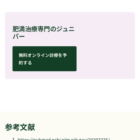
肥満治療専門のジュニ
パー
無料オンライン診療を予
約する
参考文献
https://pubmed.ncbi.nlm.nih.gov/29397376/