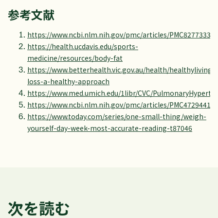
参考文献
https://www.ncbi.nlm.nih.gov/pmc/articles/PMC8277333/
https://health.ucdavis.edu/sports-
medicine/resources/body-fat
https://www.betterhealth.vic.gov.au/health/healthyliving/
loss-a-healthy-approach
https://www.med.umich.edu/1libr/CVC/PulmonaryHyperte
https://www.ncbi.nlm.nih.gov/pmc/articles/PMC4729441/
https://www.today.com/series/one-small-thing/weigh-
yourself-day-week-most-accurate-reading-t87046
次を読む