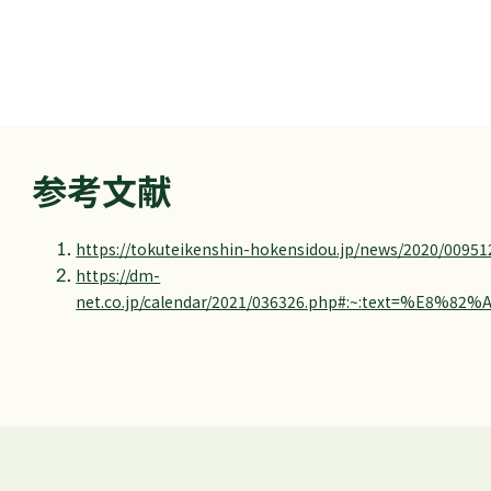
参考文献
https://tokuteikenshin-hokensidou.jp/news/2020/00951
https://dm-
net.co.jp/calendar/2021/036326.php#:~: