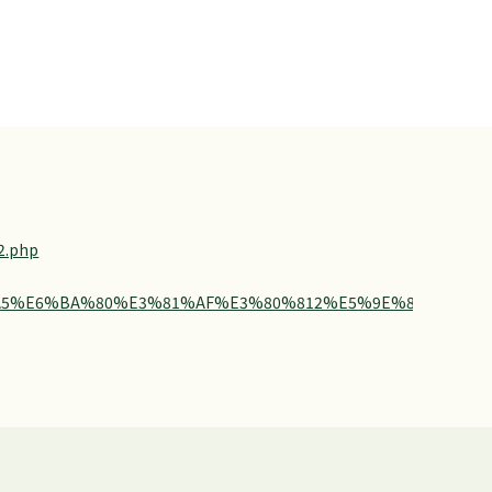
2.php
text=%E8%82%A5%E6%BA%80%E3%81%AF%E3%80%812%E5%