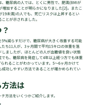
、糖尿病の人では、とくに男性で、肥満(BMIが
クが増加することが明らかになりました[2]。またこ
が19未満)の人でも、死亡リスクは上昇するとい
ることが示されました。
つ？
を5%減らすだけで、糖尿病が大きく改善する可能
たち11人が、3ヶ月間で平均15キロの体重を落
ドしましたが、ほとんどの人が血糖値を良い状態
究でも、糖尿病を発症して4年以上経つ方でも体重
げられることがわかっています。5〜6ヶ月かけて
も成功しやすい方法であることが確かめられてい
る方法は
ーチ方法をいくつかご紹介します。