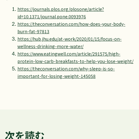
https://journals.plos.org/plosone/article?
id=10.1371/journal.pone.0093976
https://theconversation.com/how-does-your-body-
burn-fat-97813
https://hub.jhu.edu/at-work/2020/01/15/focus-on-
wellness-drinking-more-water/
https://www.eatingwell.com/article/291575/high-
protein-low-carb-breakfasts-to-help-you-lose-weight/
https://theconversation.com/why-sleep-is-so-
important-for-losing-weight-145058
次を読む