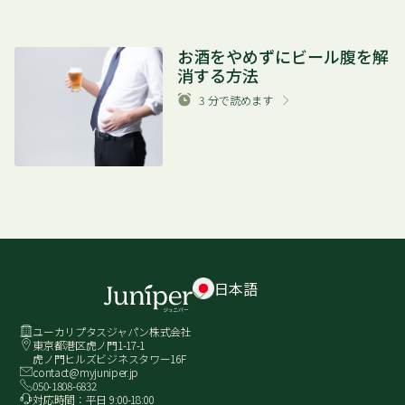
お酒をやめずにビール腹を解
消する方法
3
分で読めます
日本語
ユーカリプタスジャパン株式会社
東京都港区虎ノ門1-17-1
虎ノ門ヒルズビジネスタワー16F
contact@myjuniper.jp
050-1808-6832
対応時間：平日 9:00-18:00